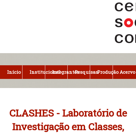
Pular
para
o
conteúdo
principal
Início
Institucional
Integrantes
Pesquisas
Produção
Acervo
CLASHES - Laboratório de
Investigação em Classes,