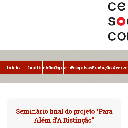
Pular
para
o
conteúdo
principal
Início
Institucional
Integrantes
Pesquisas
Produção
Acervo
Seminário final do projeto "Para
Além d’A Distinção"