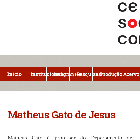
Pular
para
o
conteúdo
principal
Início
Institucional
Integrantes
Pesquisas
Produção
Acervo
Matheus Gato de Jesus
Matheus Gato é professor do Departamento de