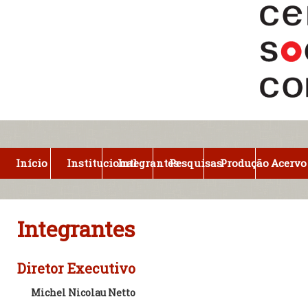
Pular
para
o
conteúdo
principal
Início
Institucional
Integrantes
Pesquisas
Produção
Acervo
Integrantes
Diretor Executivo
Michel Nicolau Netto