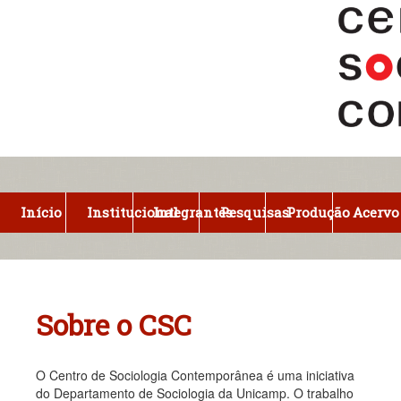
Pular
para
o
conteúdo
principal
Início
Institucional
Integrantes
Pesquisas
Produção
Acervo
Sobre o CSC
O Centro de Sociologia Contemporânea é uma iniciativa
do Departamento de Sociologia da Unicamp. O trabalho