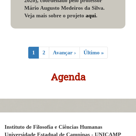
2020), coordenado pelo professor
Mário Augusto Medeiros da Silva.
Veja mais sobre o projeto
aqui
.
Paginação
Página
1
Página
2
Próxima
Avançar ›
Última
Último »
atual
página
página
Agenda
Instituto de Filosofia e Ciências Humanas
Universidade Estadual de Campinas - UNICAMP